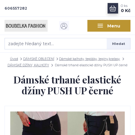
0
ks
606557282
0 Kč
Menu
Hledat
Úvod
DÁMSKÉ OBLEČENÍ
Dámské kalhoty, tepláky, legíny,kraťasy
DÁMSKÉ DŽÍNY, KALHOTY
Dámské trhané elastické džíny PUSH UP černé
Dámské trhané elastické
džíny PUSH UP černé