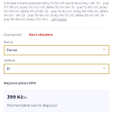
Dámské trhané elastické džíny PUSH UP černé Rozměry: Vel. 30 - pas
70-78 cm, boky 90-102 cm, délka 92 cm Vel. 31 - pas 72-80 cm, boky
92-105 cm, délka 93 cmVel. 32 - pas 74-82 cm, boky 96-108 cm, délka
94 cm Vel. 33 - pas 76-84 cm, boky 98-112 cm, délka 95 cm Vel. 34 -
pas 78-86 cm, boky 100-114 c...
celý popis
Dostupnost
Není skladem
Barva
Velikost
Nejsme plátci DPH
399 Kč
/
ks
Momentálně není k dispozici