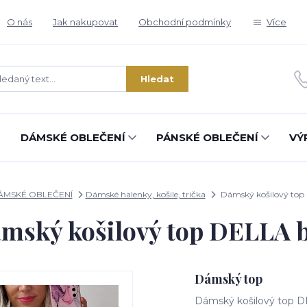
O nás
Jak nakupovat
Obchodní podmínky
Více
Hledat
DÁMSKÉ OBLEČENÍ
PÁNSKÉ OBLEČENÍ
VÝ
ÁMSKÉ OBLEČENÍ
Dámské halenky, košile, trička
Dámský košilový top 
mský košilový top DELLA b
Dámský top
Dámský košilový top DE