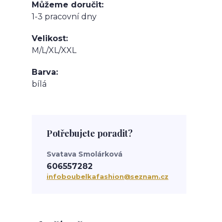
Můžeme doručit
1-3 pracovní dny
Velikost
M/L/XL/XXL
Barva
bílá
Potřebujete poradit?
Svatava Smolárková
606557282
infoboubelkafashion@seznam.cz