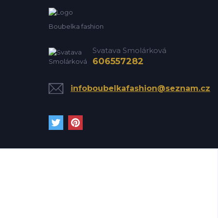
Boubelka fashion
Svatava Smolárková
606557282
infoboubelkafashion@seznam.cz