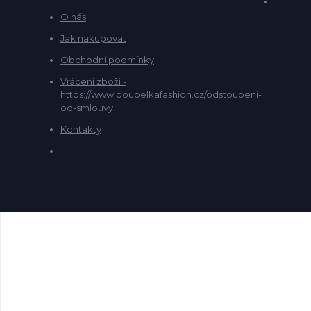
O nás
Jak nakupovat
Obchodní podmínky
Vrácení zboží -
https://www.boubelkafashion.cz/odstoupeni-
od-smlouvy
Kontakty