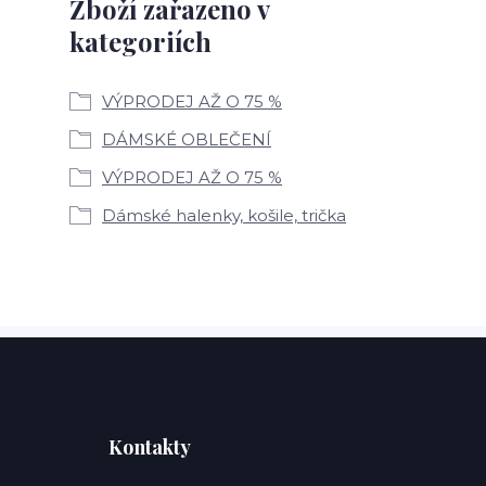
Zboží zařazeno v
kategoriích
VÝPRODEJ AŽ O 75 %
DÁMSKÉ OBLEČENÍ
VÝPRODEJ AŽ O 75 %
Dámské halenky, košile, trička
Kontakty