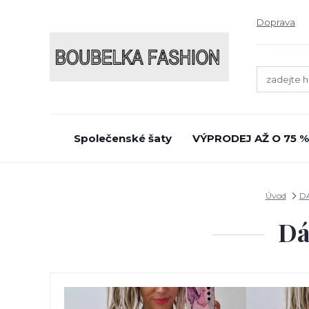
Doprava
Společenské šaty
VÝPRODEJ AŽ O 75 %
Úvod
D
Dá