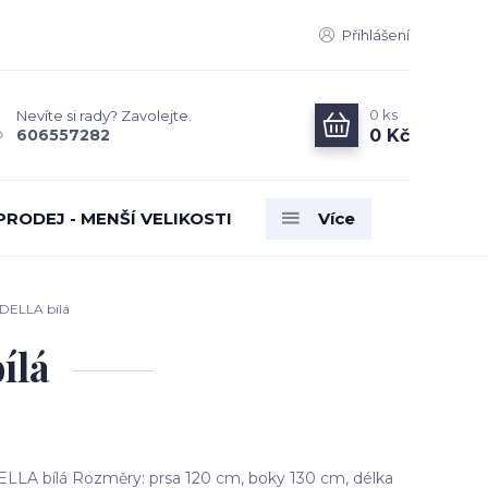
Přihlášení
0
ks
Nevíte si rady? Zavolejte.
0 Kč
606557282
PRODEJ - MENŠÍ VELIKOSTI
Více
DELLA bílá
ílá
LLA bílá Rozměry: prsa 120 cm, boky 130 cm, délka