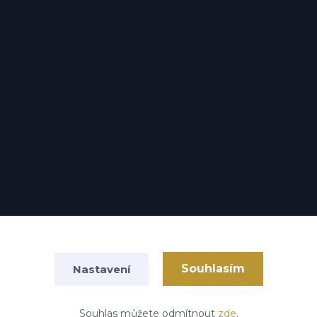
Souhlasím
Nastavení
Vytvořeno na
Eshop-rychle.cz
Souhlas můžete odmítnout
zde
.