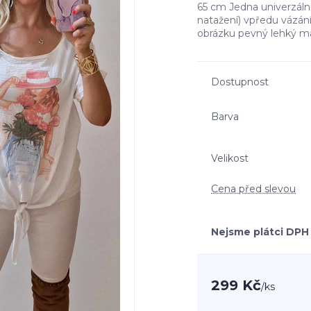
65 cm Jedna univerzální
natažení) vpředu vázání
obrázku pevný lehký ma
Dostupnost
Barva
Velikost
Cena před slevou
Nejsme plátci DPH
299 Kč
/
ks