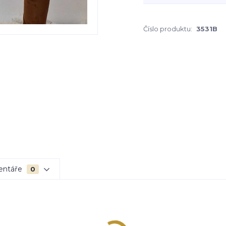
Číslo produktu:
3531B
entáře
0