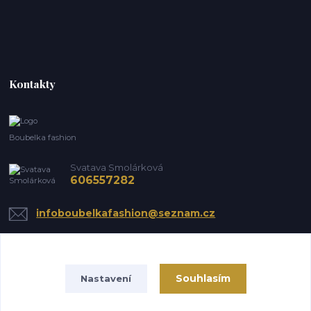
Kontakty
Boubelka fashion
Svatava Smolárková
606557282
infoboubelkafashion@seznam.cz
Souhlasím
Nastavení