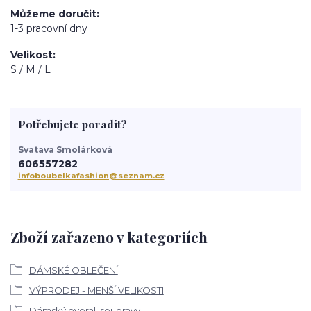
Můžeme doručit
1-3 pracovní dny
Velikost
S / M / L
Potřebujete poradit?
Svatava Smolárková
606557282
infoboubelkafashion@seznam.cz
Zboží zařazeno v kategoriích
DÁMSKÉ OBLEČENÍ
VÝPRODEJ - MENŠÍ VELIKOSTI
Dámský overal, soupravy