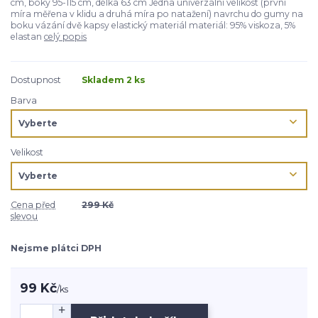
cm, boky 95-115 cm, délka 63 cm Jedna univerzální velikost (první
míra měřena v klidu a druhá míra po natažení) navrchu do gumy na
boku vázání dvě kapsy elastický materiál materiál: 95% viskoza, 5%
elastan
celý popis
Dostupnost
Skladem 2 ks
Barva
Velikost
Cena před
299 Kč
slevou
Nejsme plátci DPH
99 Kč
/
ks