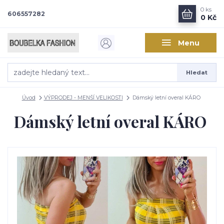
0
ks
606557282
0 Kč
Menu
Hledat
Úvod
VÝPRODEJ - MENŠÍ VELIKOSTI
Dámský letní overal KÁRO
Dámský letní overal KÁRO