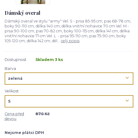
Dámský overal
Dámský overal ve stylu "army" Vel. S - prsa 85-95 cm, pas 68-78 cm,
boky 90-110 cm, délka 140 cm, délka vnitřní nohavice 70 cm Vel. M -
prsa 90-100 cm, pas 70-82 cm, boky 100-115 cm, délka 141 cm, délka
vnitřní nohavice 71 cm Vel. L - prsa 95-110 cm, pas 75-90 cm, boky
105-120 cm, délka 142 cm, dél...
celý popis
Dostupnost
Skladem 3 ks
Barva
Velikost
Cena před
870 Kč
slevou
Nejsme plátci DPH