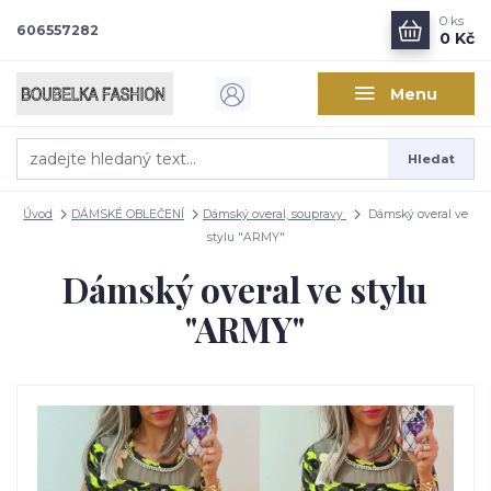
0
ks
606557282
0 Kč
Menu
Hledat
Úvod
DÁMSKÉ OBLEČENÍ
Dámský overal, soupravy
Dámský overal ve
stylu "ARMY"
Dámský overal ve stylu
"ARMY"