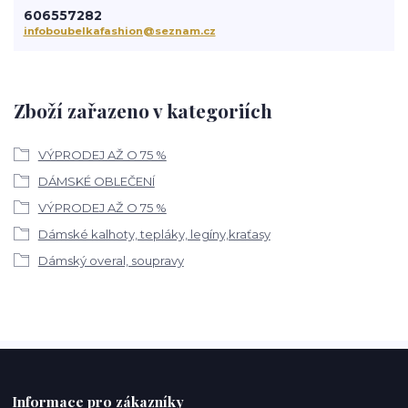
606557282
infoboubelkafashion@seznam.cz
Zboží zařazeno v kategoriích
VÝPRODEJ AŽ O 75 %
DÁMSKÉ OBLEČENÍ
VÝPRODEJ AŽ O 75 %
Dámské kalhoty, tepláky, legíny,kraťasy
Dámský overal, soupravy
Informace pro zákazníky