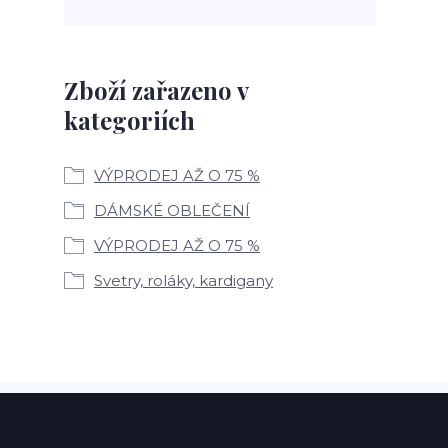
Zboží zařazeno v
kategoriích
VÝPRODEJ AŽ O 75 %
DÁMSKÉ OBLEČENÍ
VÝPRODEJ AŽ O 75 %
Svetry, roláky, kardigany