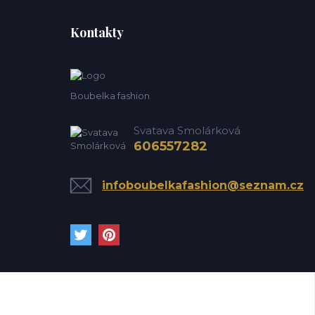
Kontakty
Boubelka fashion
Svatava Smolárková
606557282
infoboubelkafashion@seznam.cz