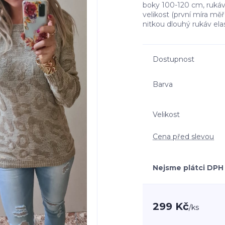
boky 100-120 cm, rukáv
velikost (první míra mě
nitkou dlouhý rukáv ela
Dostupnost
Barva
Velikost
Cena před slevou
Nejsme plátci DPH
299 Kč
/
ks