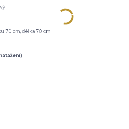
ový
ku 70 cm, délka 70 cm
natažení)