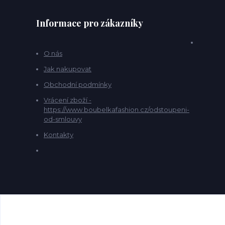
Informace pro zákazníky
O nás
Jak nakupovat
Obchodní podmínky
Vrácení zboží -
https://www.boubelkafashion.cz/odstoupeni-
od-smlouvy
Kontakty