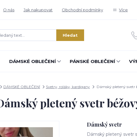
O nás
Jak nakupovat
Obchodní podmínky
Více
Hledat
DÁMSKÉ OBLEČENÍ
PÁNSKÉ OBLEČENÍ
VÝ
DÁMSKÉ OBLEČENÍ
Svetry, roláky, kardigany
Dámský pletený svetr 
Dámský pletený svetr béžov
Dámský svetr
Dámský pletený svetr s