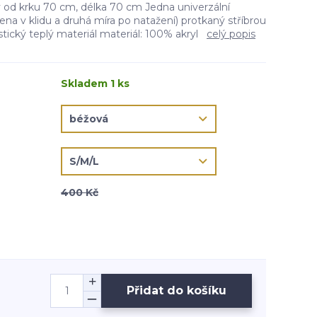
 od krku 70 cm, délka 70 cm Jedna univerzální
řena v klidu a druhá míra po natažení) protkaný stříbrou
stický teplý materiál materiál: 100% akryl
celý popis
Skladem 1 ks
400 Kč
Přidat do košíku