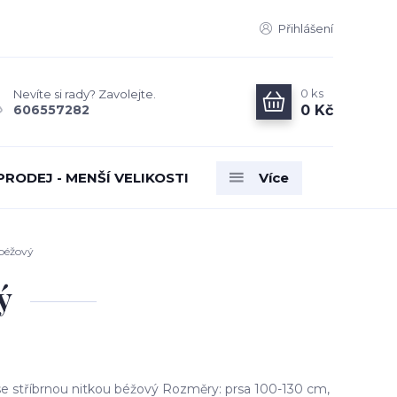
Přihlášení
0
ks
Nevíte si rady? Zavolejte.
0 Kč
606557282
PRODEJ - MENŠÍ VELIKOSTI
Více
béžový
ý
e stříbrnou nitkou béžový Rozměry: prsa 100-130 cm,