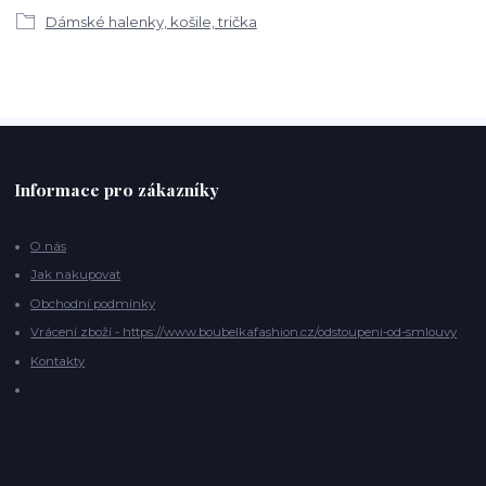
Dámské halenky, košile, trička
Informace pro zákazníky
O nás
Jak nakupovat
Obchodní podmínky
Vrácení zboží - https://www.boubelkafashion.cz/odstoupeni-od-smlouvy
Kontakty