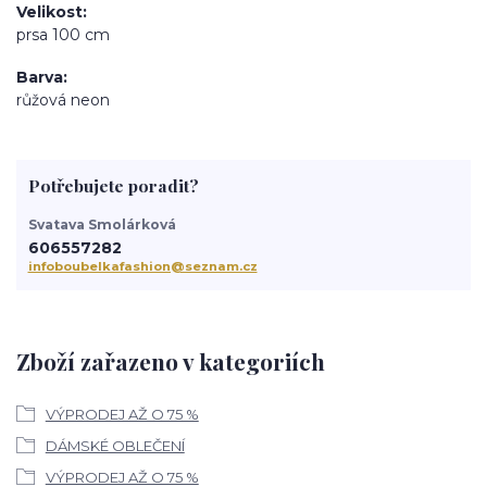
Velikost
prsa 100 cm
Barva
růžová neon
Potřebujete poradit?
Svatava Smolárková
606557282
infoboubelkafashion@seznam.cz
Zboží zařazeno v kategoriích
VÝPRODEJ AŽ O 75 %
DÁMSKÉ OBLEČENÍ
VÝPRODEJ AŽ O 75 %