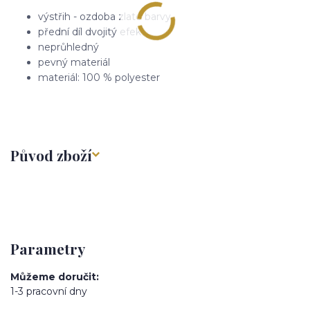
výstřih - ozdoba zlaté barvy
přední díl dvojitý efekt
neprůhledný
pevný materiál
materiál: 100 % polyester
Původ zboží
Parametry
Můžeme doručit
1-3 pracovní dny