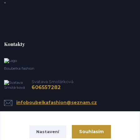
Kontakty
Boubelka fashion
Svatava Smolárková
606557282
infoboubelkafashion@seznam.cz
Souhlasím
Nastavení