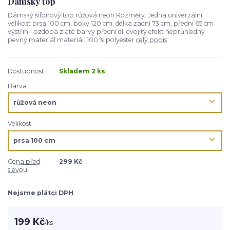
Dámský top
Dámský šifonový top růžová neon Rozměry: Jedna univerzální
velikost prsa 100 cm, boky 120 cm, délka zadní 73 cm, přední 65 cm
výstřih - ozdoba zlaté barvy přední díl dvojitý efekt neprůhledný
pevný materiál materiál: 100 % polyester
celý popis
Dostupnost
Skladem 2 ks
Barva
Velikost
Cena před
299 Kč
slevou
Nejsme plátci DPH
199 Kč
/
ks