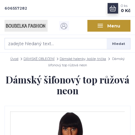
0
ks
606557282
0 Kč
Menu
Hledat
Úvod
DÁMSKÉ OBLEČENÍ
Dámské halenky, košile, trička
Dámský
šifonový top růžová neon
Dámský šifonový top růžová
neon