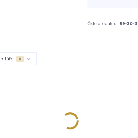
Číslo produktu:
59-30-3
entáře
0