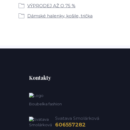
VÝPRODEJ AŽ O 75 %
Dámské halenky, košile, trička
Kontakty
Boubelka fashion
Svatava Smolárková
606557282