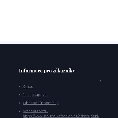
Informace pro zákazníky
O nás
Jak nakupovat
Obchodní podmínky
Vrácení zboží -
https://www.boubelkafashion.cz/odstoupeni-