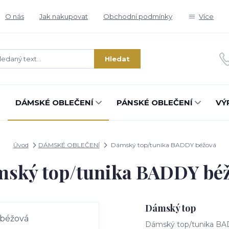
O nás
Jak nakupovat
Obchodní podmínky
Více
Hledat
DÁMSKÉ OBLEČENÍ
PÁNSKÉ OBLEČENÍ
VÝ
Úvod
DÁMSKÉ OBLEČENÍ
Dámský top/tunika BADDY béžová
ský top/tunika BADDY bé
Dámský top
Dámský top/tunika BA