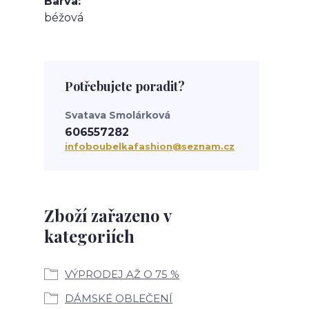
Barva
béžová
Potřebujete poradit?
Svatava Smolárková
606557282
infoboubelkafashion@seznam.cz
Zboží zařazeno v
kategoriích
VÝPRODEJ AŽ O 75 %
DÁMSKÉ OBLEČENÍ