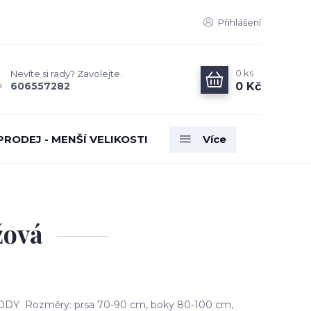
Přihlášení
0
ks
Nevíte si rady? Zavolejte.
0 Kč
606557282
PRODEJ - MENŠÍ VELIKOSTI
Více
žová
DDY Rozměry: prsa 70-90 cm, boky 80-100 cm,