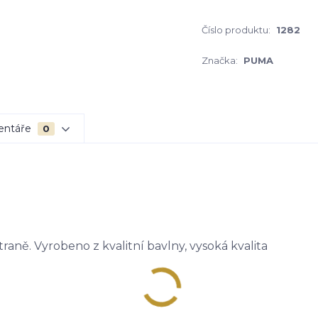
Číslo produktu:
1282
Značka:
PUMA
entáře
0
raně. Vyrobeno z kvalitní bavlny, vysoká kvalita