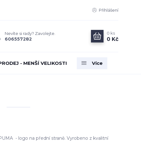
Přihlášení
0
ks
Nevíte si rady? Zavolejte.
0 Kč
606557282
PRODEJ - MENŠÍ VELIKOSTI
Více
é
PUMA - logo na přední straně. Vyrobeno z kvalitní