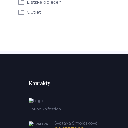
Dětské oblečení
Outlet
Kontakty
Boubelka fashion
Svatava Smolárková