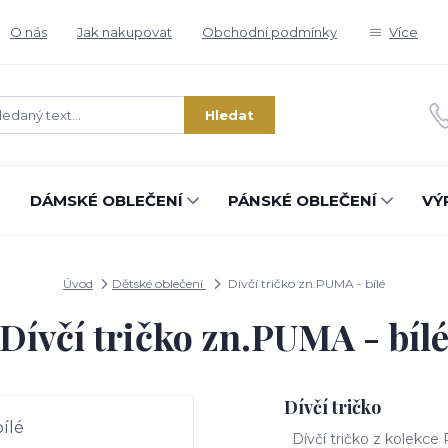
O nás
Jak nakupovat
Obchodní podmínky
Více
Hledat
DÁMSKÉ OBLEČENÍ
PÁNSKÉ OBLEČENÍ
VÝ
Úvod
Dětské oblečení
Dívčí tričko zn.PUMA - bílé
Dívčí tričko zn.PUMA - bíl
Dívčí tričko
Dívčí tričko z kolekce 