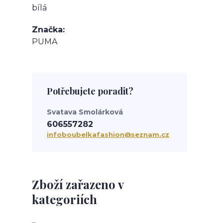
bílá
Značka
PUMA
Potřebujete poradit?
Svatava Smolárková
606557282
infoboubelkafashion@seznam.cz
Zboží zařazeno v
kategoriích