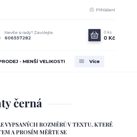
Přihlášení
0
ks
Nevíte si rady? Zavolejte.
0 Kč
606557282
PRODEJ - MENŠÍ VELIKOSTI
Více
aty černá
E VYPSANÝCH ROZMĚRŮ V TEXTU, KTERÉ
EM A PROSÍM MĚŘTE SE