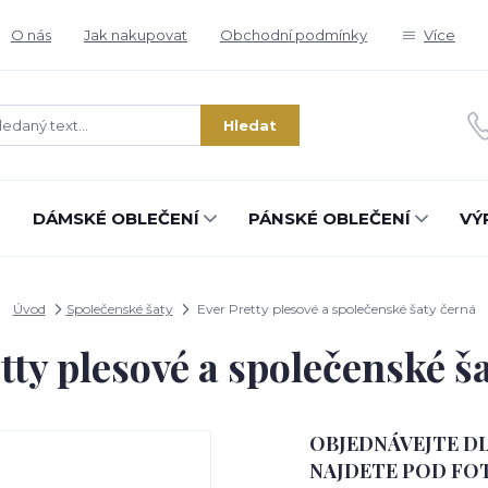
O nás
Jak nakupovat
Obchodní podmínky
Více
Hledat
DÁMSKÉ OBLEČENÍ
PÁNSKÉ OBLEČENÍ
VÝ
Úvod
Společenské šaty
Ever Pretty plesové a společenské šaty černá
tty plesové a společenské š
OBJEDNÁVEJTE DL
NAJDETE POD FOT