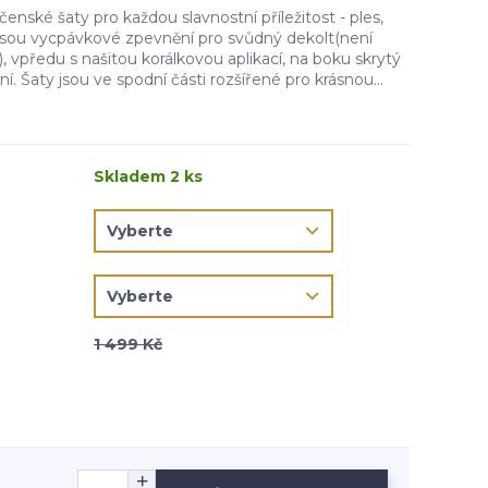
nské šaty pro každou slavnostní příležitost - ples,
prsou vycpávkové zpevnění pro svůdný dekolt(není
, vpředu s našitou korálkovou aplikací, na boku skrytý
ní. Šaty jsou ve spodní části rozšířené pro krásnou...
Skladem 2 ks
1 499 Kč