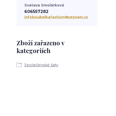
Svatava Smolárková
606557282
infoboubelkafashion@seznam.cz
Zboží zařazeno v
kategoriích
Společenské šaty