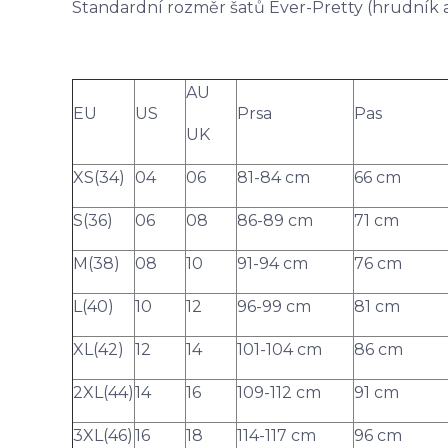
Standardní rozměr šatů Ever-Pretty (hrudník a
AU
EU
US
Prsa
Pas
UK
XS(34)
04
06
81-84 cm
66 cm
S(36)
06
08
86-89 cm
71 cm
M(38)
08
10
91-94 cm
76 cm
L(40)
10
12
96-99 cm
81 cm
XL(42)
12
14
101-104 cm
86 cm
2XL(44)
14
16
109-112 cm
91 cm
3XL(46)
16
18
114-117 cm
96 cm