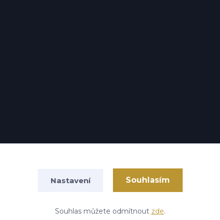
Souhlasím
Nastavení
Vytvořeno na
Eshop-rychle.cz
Souhlas můžete odmítnout
zde
.