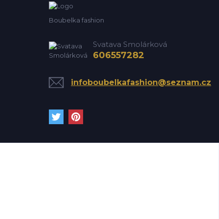
Boubelka fashion
Svatava Smolárková
606557282
infoboubelkafashion@seznam.cz