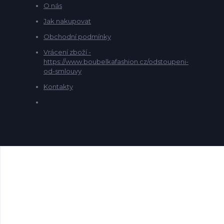
O nás
Jak nakupovat
Obchodní podmínky
Vrácení zboží -
https://www.boubelkafashion.cz/odstoupeni-
od-smlouvy
Kontakty