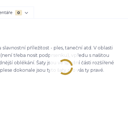
entáře
0
vnostní příležitost - ples, taneční atd. V oblasti
není třeba nosit podprsenku), vpředu s našitou
nější oblékání. Šaty jsou ve spodní části rozšířené
lese dokonale jsou tyto šaty pro vás ty pravé.