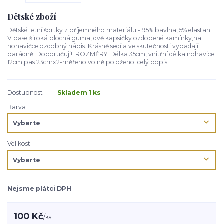
Dětské zboží
Dětské letní šortky z příjemného materiálu - 95% bavlna, 5% elastan.
V pase široká plochá guma, dvě kapsičky ozdobené kamínky,na
nohavičce ozdobný nápis. Krásně sedí a ve skutečnosti vypadají
parádně. Doporučuji!! ROZMĚRY: Délka 35cm, vnitřní délka nohavice
12cm,pas 23cmx2-měřeno volně položeno.
celý popis
Dostupnost
Skladem 1 ks
Barva
Velikost
Nejsme plátci DPH
100 Kč
/
ks