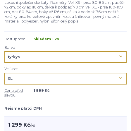
Luxusní společenské šaty Rozměry: Vel. XS - prsa 80-86 cm, pas 65-
72 cm, boky až 110 cm, délka k podpaží 70 cm Vel. XL - prsa 100-109
cm, pas 80-84 cm, boky až 126 cm, délka k podpaží 76 cm našité
korálky prsa korzetové zpevněnÍ vzadu šněrování pevný materiál
materiál: polyester, nylon, šifon
celý popis
Dostupnost
Skladem 1 ks
Barva
Velikost
Cena před
1 999 Kč
slevou
Nejsme plátci DPH
1 299 Kč
/
ks