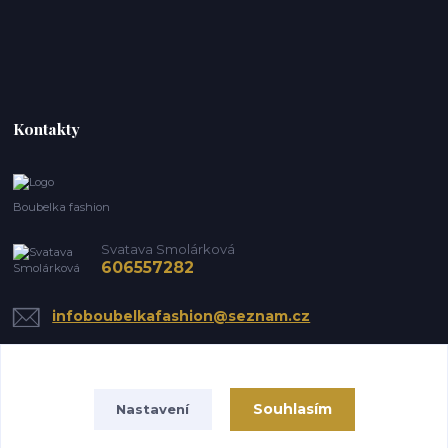
Kontakty
Boubelka fashion
Svatava Smolárková
606557282
infoboubelkafashion@seznam.cz
Souhlasím
Nastavení