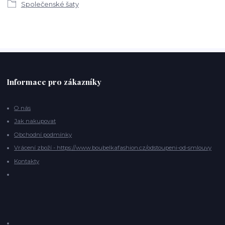
Společenské šaty
Informace pro zákazníky
O nás
Jak nakupovat
Obchodní podmínky
Vrácení zboží - https://www.boubelkafashion.cz/odstoupeni-od-smlouvy
Kontakty