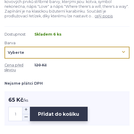
kovových prvků stříbrné barvy, kterými jsou: kotva, symbol
nekonečna, nápis "Love" a nápis "Where there's a will, there's a way".
Zapínání je na klasickou bižuterní karabinku. Součástí je
prodlužovací řetízek, díky kterému lze nastavit o...
celý popis
Dostupnost
Skladem 6 ks
Barva
Cena před
120 Kč
slevou
Nejsme plátci DPH
65 Kč
/
ks
Přidat do košíku