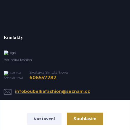
Kontakty
Boubelka fashion
Svatava Smolárková
606557282
infoboubelkafashion@seznam.cz
Souhlasím
Nastavení