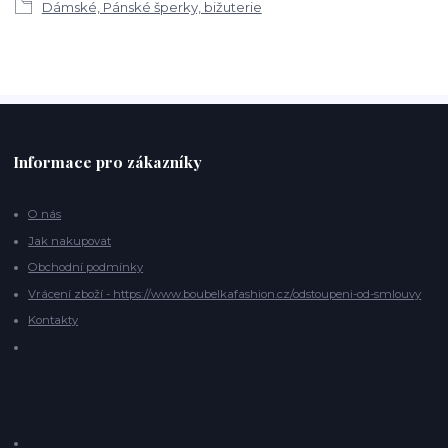
Dámské, Pánské šperky, bižuterie
Informace pro zákazníky
O nás
Jak nakupovat
Obchodní podmínky
Vrácení zboží - https://www.boubelkafashion.cz/odstoupeni-od-smlouvy
Kontakty