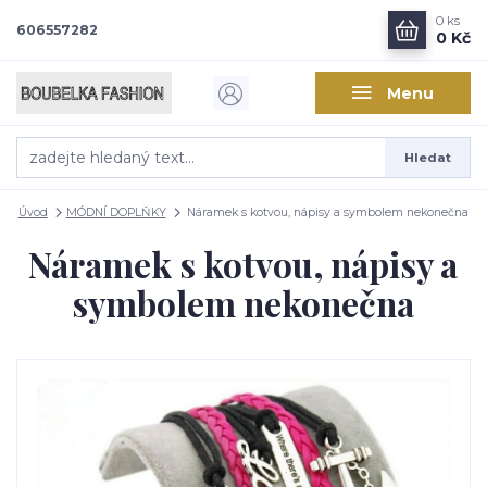
0
ks
606557282
0 Kč
Menu
Hledat
Úvod
MÓDNÍ DOPLŇKY
Náramek s kotvou, nápisy a symbolem nekonečna
Náramek s kotvou, nápisy a
symbolem nekonečna