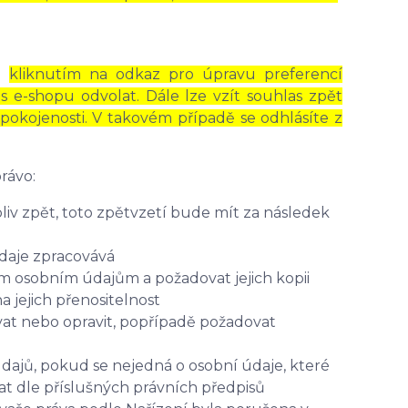
to
kliknutím na odkaz pro úpravu preferencí
s e-shopu odvolat. Dále lze vzít souhlas zpět
pokojenosti. V takovém případě se odhlásíte z
rávo:
iv zpět, toto zpětvzetí bude mít za následek
údaje zpracovává
ým osobním údajům a požadovat jejich kopii
jejich přenositelnost
at nebo opravit, popřípadě požadovat
dajů, pokud se nejedná o osobní údaje, které
t dle příslušných právních předpisů