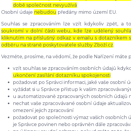
době společnost nevyužívá
Osobní údaje
nebudou
předány mimo území EU.
Souhlas se zpracováním lze vzít kdykoliv zpět, a 
soukromí v dolní části webu, kde lze udělený souhla
kliknutím na příslušný odkaz v emailu s dotazníkem s
odběru na straně poskytovatele služby Zboží.cz
.
Vezměte, prosíme, na vědomí, že podle Nařízení máte p
vzít souhlas se zpracováním osobních údajů kdykol
ukončení zasílání dotazníku spokojenosti
požadovat po Správci informaci, jaké vaše osobní 
vyžádat si u Správce přístup k vašim zpracovávan
u automatizovaně zpracovaných osobních údajů na 
nechat vaše zpracovávané osobní údaje aktualizov
omezení jejich zpracování
požadovat po společnosti výmaz vašich osobních ú
je Správce povinen nebo oprávněn dále zpracováva