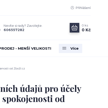
Přihlášení
0
ks
Nevíte si rady? Zavolejte.
0 Kč
606557282
PRODEJ - MENŠÍ VELIKOSTI
Více
enosti od Zboží.cz
ních údajů pro účely
 spokojenosti od