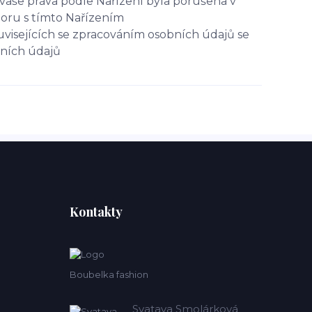
vaše práva podle Nařízení byla porušena v
poru s tímto Nařízením
uvisejících se zpracováním osobních údajů se
bních údajů
Kontakty
Boubelka fashion
Svatava Smolárková