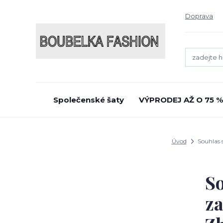
Doprava
Společenské šaty
VÝPRODEJ AŽ O 75 %
Úvod
Souhlas s
So
za