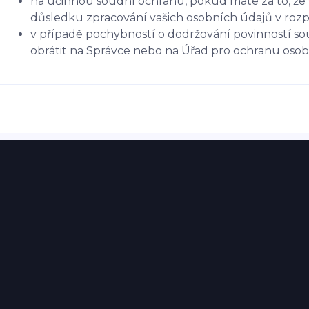
na účinnou soudní ochranu, pokud máte za to, že 
důsledku zpracování vašich osobních údajů v roz
v případě pochybností o dodržování povinností so
obrátit na Správce nebo na Úřad pro ochranu oso