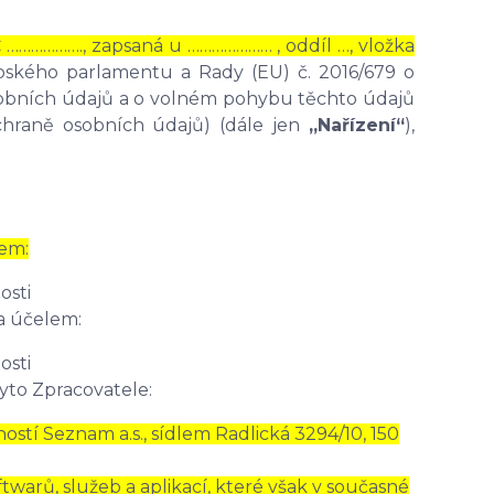
Č ………………., zapsaná u ………………… , oddíl …, vložka
opského parlamentu a Rady (EU) č. 2016/679 o
osobních údajů a o volném pohybu těchto údajů
chraně osobních údajů) (dále jen
„Nařízení“
),
em:
osti
a účelem:
osti
yto Zpracovatele:
stí Seznam a.s., sídlem Radlická 3294/10, 150
warů, služeb a aplikací, které však v současné