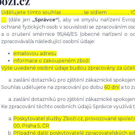
oží.cz
Udělujete tímto souhlas ……………..., se sídlem ………………, I
…..
(dále jen
„Správce“
), aby ve smyslu nařízení Evr
ochraně fyzických osob v souvislosti se zpracováním 
a o zrušení směrnice 95/46/ES (obecné nařízení o o
zpracovával/a následující osobní údaje:
emailovou adresu
informace o zakoupeném zboží
Výše uvedené osobní údaje budou zpracovány za účel
zaslání dotazníků pro zjištění zákaznické spokojen
Souhlas udělujete na zpracování po dobu
60 dní
a to z
zaslání dotazníků pro zjištění zákaznické spokojen
Ke zpracování těchto osobních údajů Správce využívá t
Poskytovatel služby Zboží.cz, provozované společno
00, Praha 5, ČR
Případně další poskytovatelé zpracovatelských soft