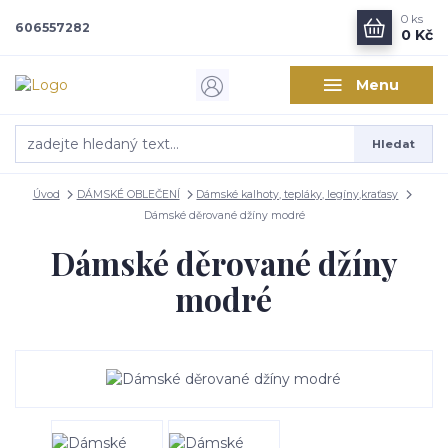
0
ks
606557282
0 Kč
Menu
Hledat
Úvod
DÁMSKÉ OBLEČENÍ
Dámské kalhoty, tepláky, legíny,kraťasy
Dámské děrované džíny modré
Dámské děrované džíny
modré