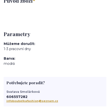
Původ zboží
Parametry
Můžeme doručit
1-3 pracovní dny
Barva
modrá
Potřebujete poradit?
Svatava Smolárková
606557282
infoboubelkafashion@seznam.cz