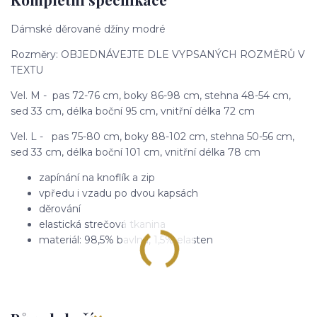
Dámské děrované džíny modré
Rozměry: OBJEDNÁVEJTE DLE VYPSANÝCH ROZMĚRŮ V
TEXTU
Vel. M - pas 72-76 cm, boky 86-98 cm, stehna 48-54 cm,
sed 33 cm, délka boční 95 cm, vnitřní délka 72 cm
Vel. L - pas 75-80 cm, boky 88-102 cm, stehna 50-56 cm,
sed 33 cm, délka boční 101 cm, vnitřní délka 78 cm
zapínání na knoflík a zip
vpředu i vzadu po dvou kapsách
děrování
elastická strečová tkanina
materiál: 98,5% bavlna, 1,5% elasten