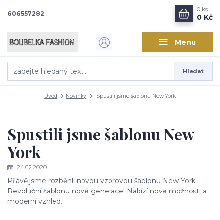
0
ks
606557282
0 Kč
Menu
Hledat
Úvod
Novinky
Spustili jsme šablonu New York
Spustili jsme šablonu New
York
24.02.2020
Přávě jsme rozběhli novou vzorovou šablonu New York.
Revoluční šablonu nové generace! Nabízí nové možnosti a
moderní vzhled.