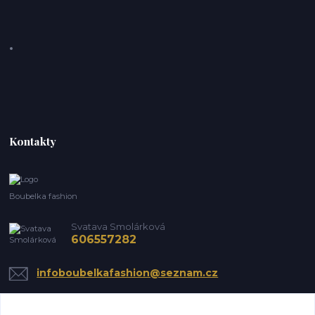
Kontakty
Boubelka fashion
Svatava Smolárková
606557282
infoboubelkafashion@seznam.cz